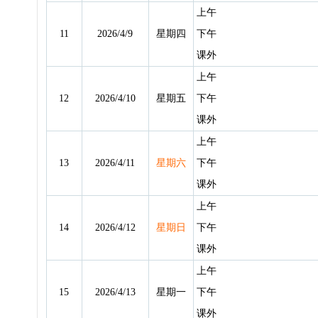
上午
11
2026/4/9
星期四
下午
课外
上午
12
2026/4/10
星期五
下午
课外
上午
13
2026/4/11
星期六
下午
课外
上午
14
2026/4/12
星期日
下午
课外
上午
15
2026/4/13
星期一
下午
课外