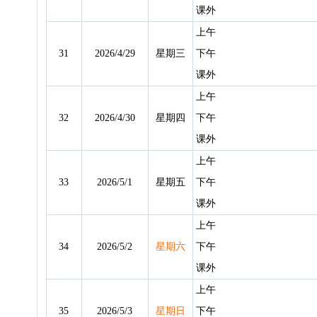
课外
上午
31
2026/4/29
星期三
下午
课外
上午
32
2026/4/30
星期四
下午
课外
上午
33
2026/5/1
星期五
下午
课外
上午
34
2026/5/2
星期六
下午
课外
上午
35
2026/5/3
星期日
下午