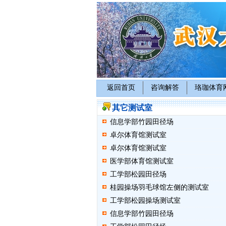
返回首页
咨询解答
珞珈体育
其它测试室
信息学部竹园田径场
卓尔体育馆测试室
卓尔体育馆测试室
医学部体育馆测试室
工学部松园田径场
桂园操场羽毛球馆左侧的测试室
工学部松园操场测试室
信息学部竹园田径场