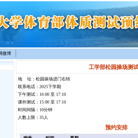
网微博
工学部松园操场测
地 址：松园操场进门右转
联系电话：2025下学期
下午测试：16:00 至 17:10
课外测试：15:00 至 17:10
时间间隔：10分钟
人数上限：35人
预约安排