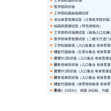
工学部松园田径场
医学部田径场
工学部松园操场测试室
卓尔体育馆测试室（计算机学院对面
桂园风雨测试室（羽毛球馆内）
工学部田径场测试室（操场入口左侧
医学部体育馆测试室（二楼大厅进门
工学松园操场（入口处集合 有体育课
计）
信息竹园操场（主席台集合 有体育课
计）
文理912田径场（入口集合 有体育课
计）
医学杏林田径场（入口集合 有体育课
计）
文理912田径场（入口集合 有体育课
计）
医学杏林田径场（入口集合 有体育课
计）
信息竹园操场（体育馆前检录 有体育
不计）
取消：25日912、杏园 26日松、竹园