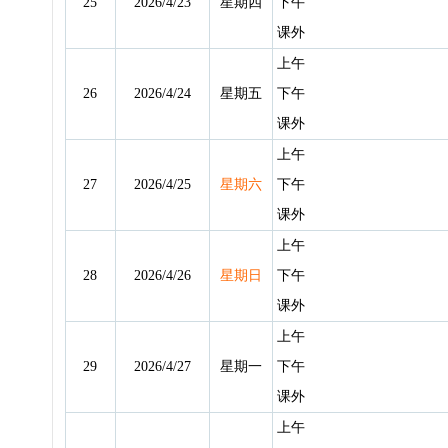
25
2026/4/23
星期四
下午
课外
上午
26
2026/4/24
星期五
下午
课外
上午
27
2026/4/25
星期六
下午
课外
上午
28
2026/4/26
星期日
下午
课外
上午
29
2026/4/27
星期一
下午
课外
上午