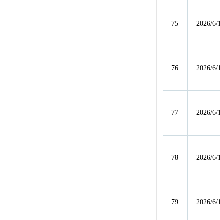
75
2026/6/
76
2026/6/
77
2026/6/
78
2026/6/
79
2026/6/