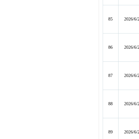
85
2026/6/
86
2026/6/
87
2026/6/
88
2026/6/
89
2026/6/