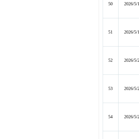
50
2026/5/
51
2026/5/
52
2026/5/
53
2026/5/
54
2026/5/