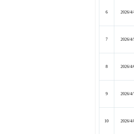
6
2026/4/
7
2026/4/
8
2026/4/
9
2026/4/
10
2026/4/