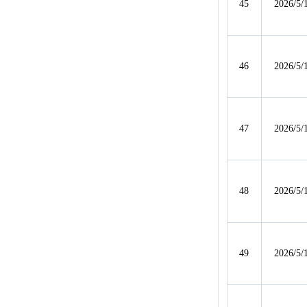
45
2026/5/
46
2026/5/
47
2026/5/
48
2026/5/
49
2026/5/