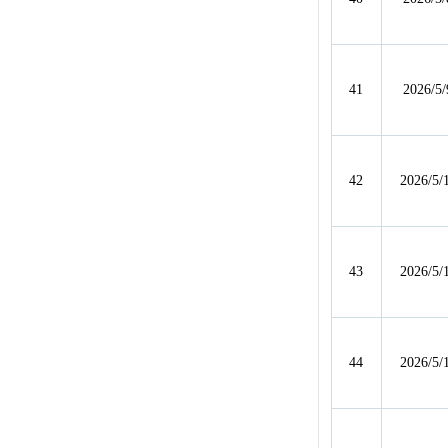
41
2026/5/
42
2026/5/
43
2026/5/
44
2026/5/