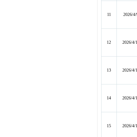
11
2026/4/
12
2026/4/
13
2026/4/
14
2026/4/
15
2026/4/