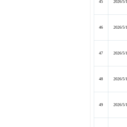
45
2026/5/
46
2026/5/
47
2026/5/
48
2026/5/
49
2026/5/