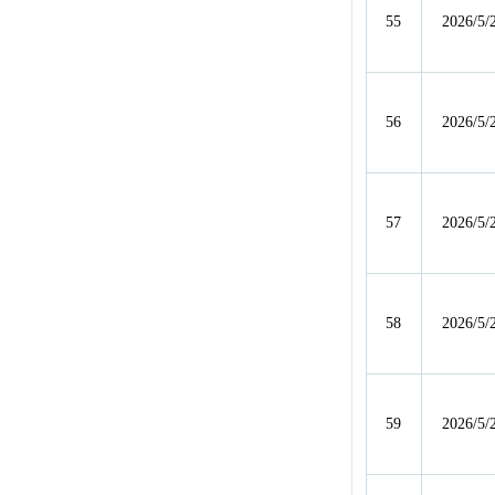
55
2026/5/
56
2026/5/
57
2026/5/
58
2026/5/
59
2026/5/