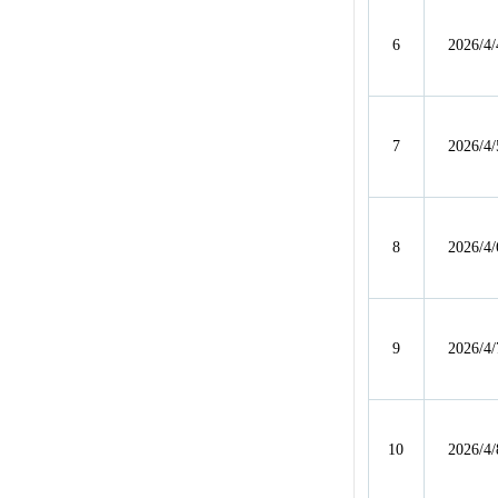
6
2026/4/
7
2026/4/
8
2026/4/
9
2026/4/
10
2026/4/