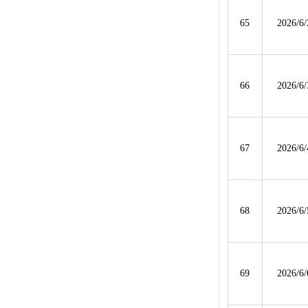
65
2026/6/
66
2026/6/
67
2026/6/
68
2026/6/
69
2026/6/