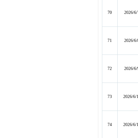
70
2026/6/
71
2026/6/
72
2026/6/
73
2026/6/
74
2026/6/