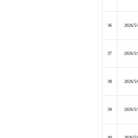
36
2026/5/
37
2026/5/
38
2026/5/
39
2026/5/
40
2026/5/