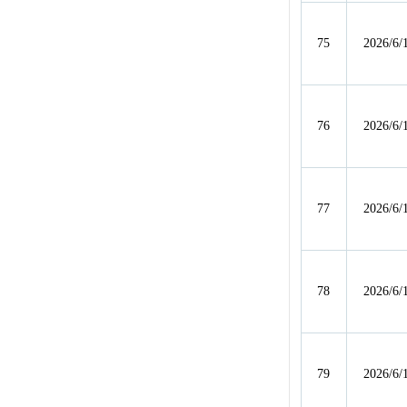
75
2026/6/
76
2026/6/
77
2026/6/
78
2026/6/
79
2026/6/