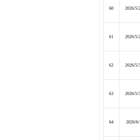
60
2026/5/
61
2026/5/
62
2026/5/
63
2026/5/
64
2026/6/