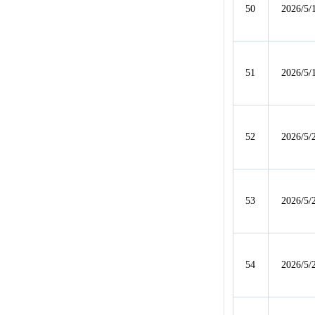
50
2026/5/
51
2026/5/
52
2026/5/
53
2026/5/
54
2026/5/