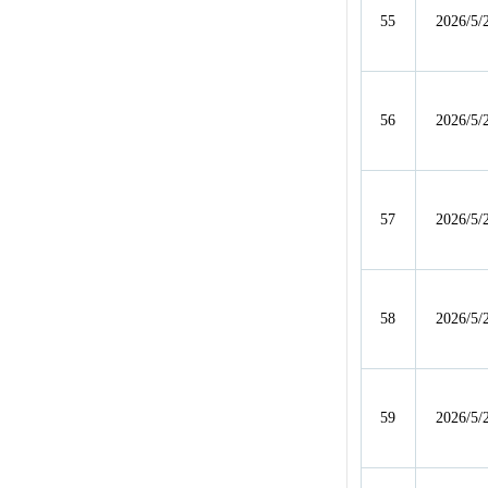
55
2026/5/
56
2026/5/
57
2026/5/
58
2026/5/
59
2026/5/