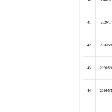
41
2026/5/
42
2026/5/
43
2026/5/
44
2026/5/