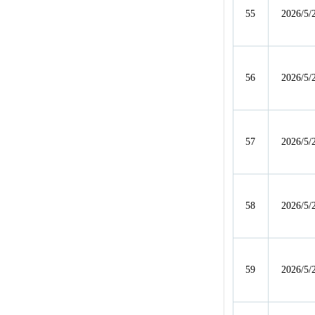
55
2026/5/
56
2026/5/
57
2026/5/
58
2026/5/
59
2026/5/