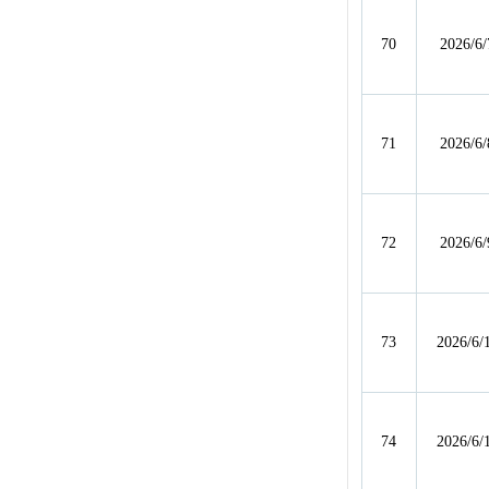
70
2026/6/
71
2026/6/
72
2026/6/
73
2026/6/
74
2026/6/