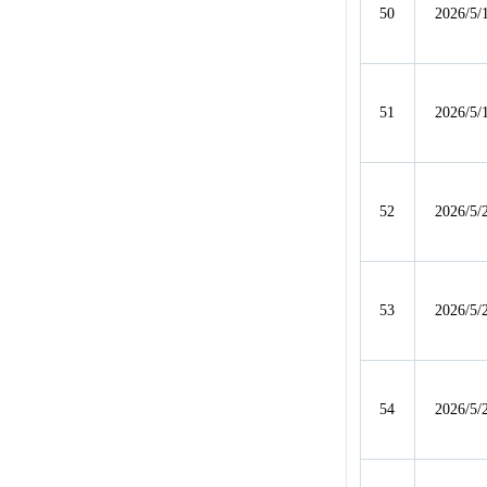
50
2026/5/
51
2026/5/
52
2026/5/
53
2026/5/
54
2026/5/