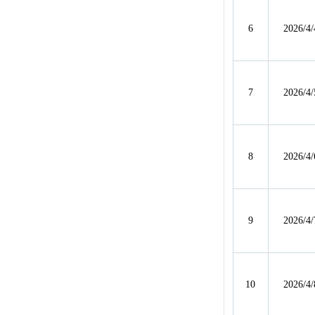
6
2026/4/
7
2026/4/
8
2026/4/
9
2026/4/
10
2026/4/