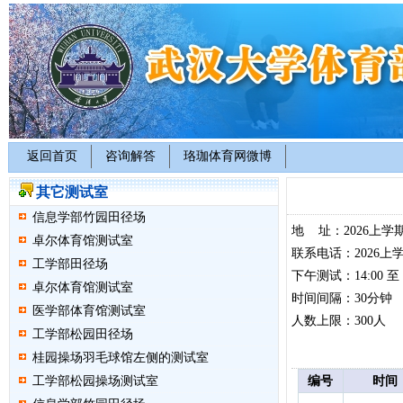
返回首页
咨询解答
珞珈体育网微博
其它测试室
信息学部竹园田径场
地 址：2026上学
卓尔体育馆测试室
联系电话：2026上
工学部田径场
下午测试：14:00 至 1
卓尔体育馆测试室
时间间隔：30分钟
医学部体育馆测试室
人数上限：300人
工学部松园田径场
桂园操场羽毛球馆左侧的测试室
工学部松园操场测试室
编号
时间