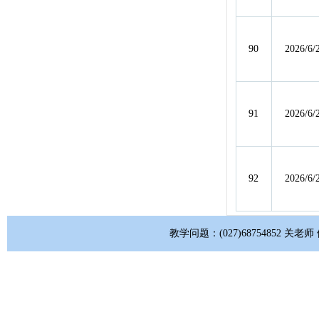
90
2026/6/
91
2026/6/
92
2026/6/
教学问题：(027)68754852